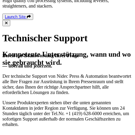
High quality coil processing systems, including levelers,
straighteners, and stackers.
Launch Site
Technischer Support
Kompetente Unterstützung, wann und wo
Bereit zur Beantwortung Ihrer Frage
sie gebraucht wird.
— überall und jederzeit.
Der technische Support von Nidec Press & Automation beantwortet
alle Ihre Fragen zur Ausrüstung in Ihrem Pressenraum und stellt
sicher, dass Ihnen der richtige Ansprechpartner hilft, alle
erforderlichen Lösungen zu finden.
Unsere Produktexperten stehen über die unten genannten
Kontaktdaten in jeder Region zur Verfügung. Sie können uns 24
Stunden täglich unter der Tel.Nr. +1 (419) 628-6000 erreichen, um
sofortigen Support außerhalb der normalen Geschäftszeiten zu
erhalten.