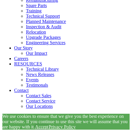
Remanufacturing
Spare Parts
Training
Technical Support
Planned Maintenance
Inspection & Audit
Relocation
Upgrade Packages
Engineering Services
Our Story
Our Impact
Careers
RESOURCES
Technical Library
News Releases
Events
Testimonals
Contact
Contact Sales
Contact Service
Our Locations
We use cookies to ensure that we give you the best experience on
our website. If you continue to use this site we will assume that you
are happy with it.
Accept
Privacy Policy