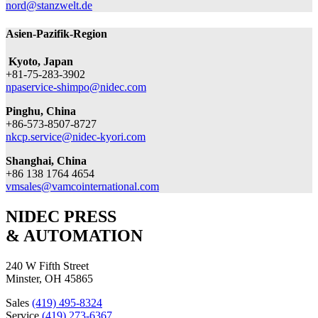
nord@stanzwelt.de
Asien-Pazifik-Region
Kyoto, Japan
+81-75-283-3902
npaservice-shimpo@nidec.com
Pinghu, China
+86-573-8507-8727
nkcp.service@nidec-kyori.com
Shanghai, China
+86 138 1764 4654
vmsales@vamcointernational.com
NIDEC PRESS
& AUTOMATION
240 W Fifth Street
Minster, OH 45865
Sales
(419) 495-8324
Service
(419) 273-6367