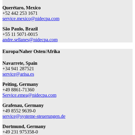
Querétaro, Mexico
+52 442 253 1671
service.mexico@nidecpa.com
S
ã
o Paulo, Brazil
+55 11 5071-0015
andre.sellanes@nidecpa.com
Europa/Naher Osten/Afrika
Navarrete, Spain
+34 941 287521
service@arisa.es
Peiting, Germany
+49 8861-71360
Service.emea@nidecpa.com
Grafenau, Germany
+49 8552 9639-0
service@systeme-steuerungen.de
Dortmund, Germany
+49 231 975358-0