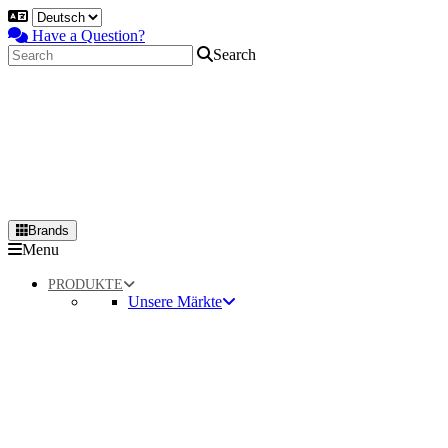
Have a Question?
Search
Brands
Primary
Menu
Menu
PRODUKTE
Unsere Märkte