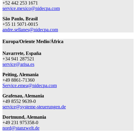
+52 442 253 1671
service.mexico@nidecpa.com
S
ã
o Paulo, Brasil
+55 11 5071-0015
andre.sellanes@nidecpa.com
Europa/Oriente Medio/África
Navarrete, España
+34 941 287521
service@arisa.es
Peiting, Alemania
+49 8861-71360
Service.emea@nidecpa.com
Grafenau, Alemania
+49 8552 9639-0
service@systeme-steuerungen.de
Dortmund, Alemania
+49 231 975358-0
nord@stanzwelt.de