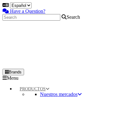
Have a Question?
Search
Brands
Primary
Menu
Menu
PRODUCTOS
Nuestros mercados