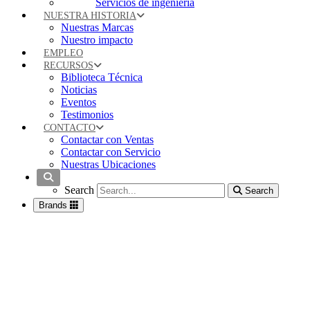
Servicios de ingeniería
NUESTRA HISTORIA
Nuestras Marcas
Nuestro impacto
EMPLEO
RECURSOS
Biblioteca Técnica
Noticias
Eventos
Testimonios
CONTACTO
Contactar con Ventas
Contactar con Servicio
Nuestras Ubicaciones
Search
Search
Search
Brands