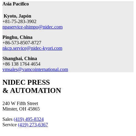
Asia Pacífico
Kyoto, Japón
+81-75-283-3902
npaservice-shimpo@nidec.com
Pinghu, China
+86-573-8507-8727
nkcp.service@nidec-kyori.com
Shanghai, China
+86 138 1764 4654
vmsales@vamcointernational.com
NIDEC PRESS
& AUTOMATION
240 W Fifth Street
Minster, OH 45865
Sales
(419) 495-8324
Service
(419) 273-6367