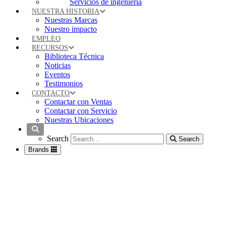
Servicios de ingeniería
NUESTRA HISTORIA
Nuestras Marcas
Nuestro impacto
EMPLEO
RECURSOS
Biblioteca Técnica
Noticias
Eventos
Testimonios
CONTACTO
Contactar con Ventas
Contactar con Servicio
Nuestras Ubicaciones
Search
Search
Search
Brands