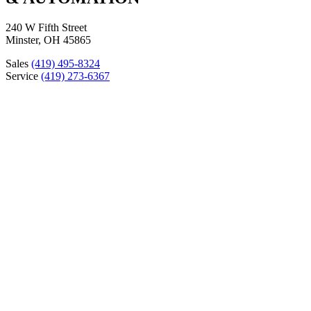
240 W Fifth Street
Minster, OH 45865
Sales
(419) 495-8324
Service
(419) 273-6367