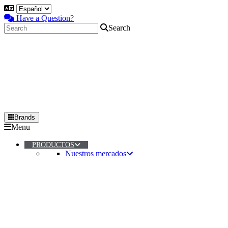
Have a Question?
Search
Brands
Primary
Menu
Menu
PRODUCTOS
Nuestros mercados