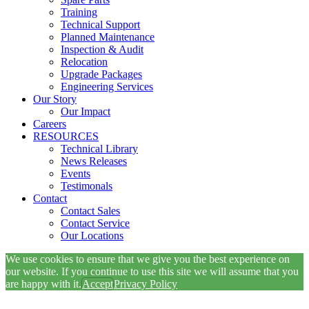
Training
Technical Support
Planned Maintenance
Inspection & Audit
Relocation
Upgrade Packages
Engineering Services
Our Story
Our Impact
Careers
RESOURCES
Technical Library
News Releases
Events
Testimonals
Contact
Contact Sales
Contact Service
Our Locations
We use cookies to ensure that we give you the best experience on
our website. If you continue to use this site we will assume that you
are happy with it.
Accept
Privacy Policy