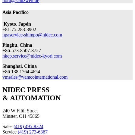
nord@stanzwelt.de
Asia Pacífico
Kyoto, Japón
+81-75-283-3902
npaservice-shimpo@nidec.com
Pinghu, China
+86-573-8507-8727
nkcp.service@nidec-kyori.com
Shanghai, China
+86 138 1764 4654
vmsales@vamcointernational.com
NIDEC PRESS
& AUTOMATION
240 W Fifth Street
Minster, OH 45865
Sales
(419) 495-8324
Service
(419) 273-6367