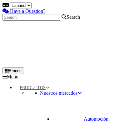
Have a Question?
Search
Brands
Primary
Menu
Menu
PRODUCTOS
Nuestros mercados
Automoción