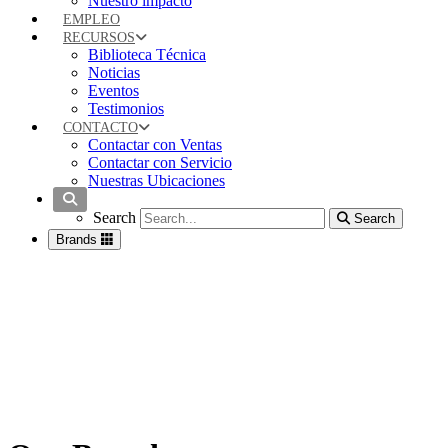
Nuestro impacto
EMPLEO
RECURSOS
Biblioteca Técnica
Noticias
Eventos
Testimonios
CONTACTO
Contactar con Ventas
Contactar con Servicio
Nuestras Ubicaciones
Search
Search
Search
Brands