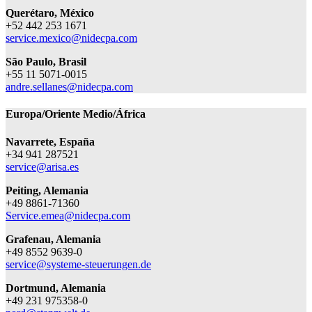
Querétaro, México
+52 442 253 1671
service.mexico@nidecpa.com
S
ã
o Paulo, Brasil
+55 11 5071-0015
andre.sellanes@nidecpa.com
Europa/Oriente Medio/África
Navarrete, España
+34 941 287521
service@arisa.es
Peiting, Alemania
+49 8861-71360
Service.emea@nidecpa.com
Grafenau, Alemania
+49 8552 9639-0
service@systeme-steuerungen.de
Dortmund, Alemania
+49 231 975358-0